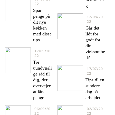
22
g
Spar
penge på
12/08/20
22
dit nye
køkken
Går det
med disse
lidt for
tips
godt for
din
17/09/20
virksomhe
22
d?
Tre
uundværli
17/07/20
22
ge råd til
dig, der
Tips til en
overvejer
sundere
at låne
dag på
penge
arbejdet
06/09/20
02/07/20
22
22