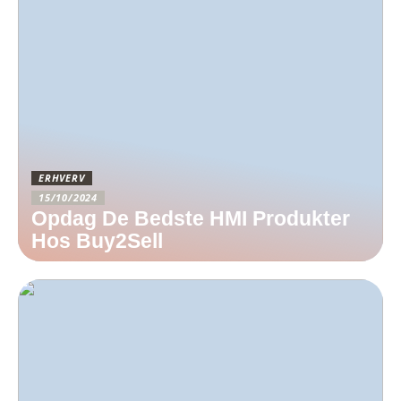
ERHVERV
15/10/2024
Opdag De Bedste HMI Produkter
Hos Buy2Sell