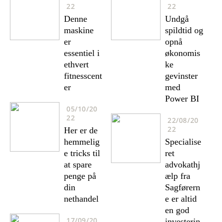
22
22
Denne
Undgå
maskine
spildtid og
er
opnå
essentiel i
økonomis
ethvert
ke
fitnesscent
gevinster
er
med
Power BI
05/10/20
22
22/08/20
22
Her er de
hemmelig
Specialise
e tricks til
ret
at spare
advokathj
penge på
ælp fra
din
Sagførern
nethandel
e er altid
en god
17/09/20
investerin