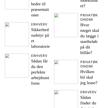
indeklima
bedre til
et?
præsentati
oner
PRIVATØK
ONOMI
ERHVERV
Hvor
Sikkerhed
meget skal
sudstyr på
du lægge i
et
startbeløb
laboratorie
på dit
billån?
ERHVERV
Sådan får
PRIVATØK
ONOMI
du den
Hvilken
perfekte
bil skal
arbejdsuni
jeg lease?
form
ERHVERV
Sådan
finder du