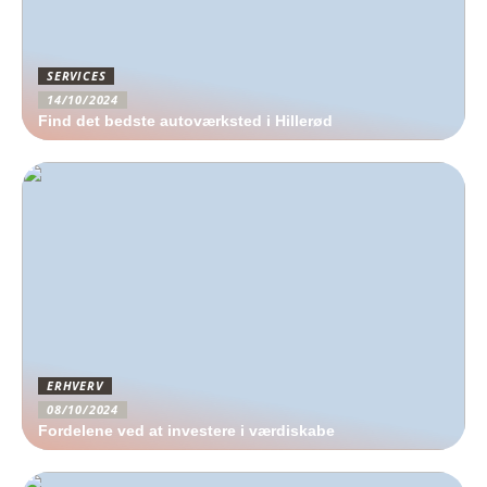
SERVICES
14/10/2024
Find det bedste autoværksted i Hillerød
ERHVERV
08/10/2024
Fordelene ved at investere i værdiskabe