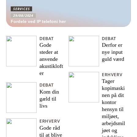
SERVICES
29/08/2024
Fordele ved IP telefoni her
DEBAT
DEBAT
Gode
Derfor er
steder at
nye input
anvende
guld værd
akustikloft
er
ERHVERV
Tager
DEBAT
kopimaski
Kom din
nen på dit
gæld til
kontor
livs
hensyn til
miljøet,
ERHVERV
arbejdsmil
Gode råd
jøet og
til at blive