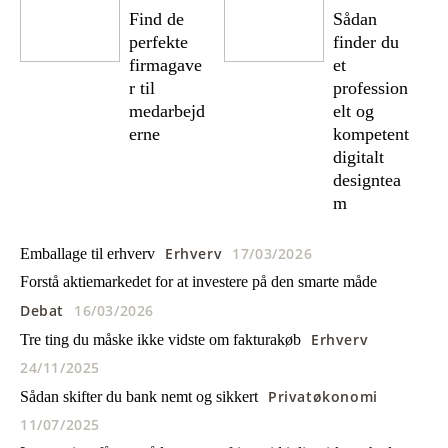
Find de
Sådan
perfekte
finder du
firmagave
et
r til
profession
medarbejd
elt og
erne
kompetent
digitalt
designtea
m
Erhverv
17/03/2026
Emballage til erhverv
Forstå aktiemarkedet for at investere på den smarte måde
Debat
16/03/2026
Erhverv
Tre ting du måske ikke vidste om fakturakøb
24/11/2025
Privatøkonomi
Sådan skifter du bank nemt og sikkert
11/07/2025