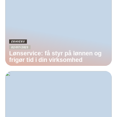
ERHVERV
02/07/2025
Lønservice: få styr på lønnen og
frigør tid i din virksomhed