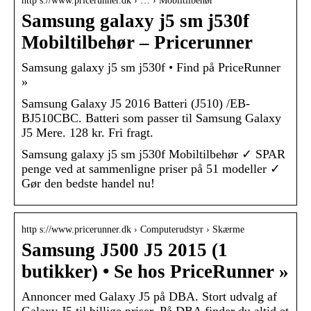
http s://www.pricerunner.dk › … › Mobiltilbehør
Samsung galaxy j5 sm j530f
Mobiltilbehør – Pricerunner
Samsung galaxy j5 sm j530f • Find på PriceRunner
»
Samsung Galaxy J5 2016 Batteri (J510) /EB-
BJ510CBC. Batteri som passer til Samsung Galaxy
J5 Mere. 128 kr. Fri fragt.
Samsung galaxy j5 sm j530f Mobiltilbehør ✓ SPAR
penge ved at sammenligne priser på 51 modeller ✓
Gør den bedste handel nu!
http s://www.pricerunner.dk › Computerudstyr › Skærme
Samsung J500 J5 2015 (1
butikker) • Se hos PriceRunner »
Annoncer med Galaxy J5 på DBA. Stort udvalg af
Galaxy J5 til billige priser. På DBA finder du altid et