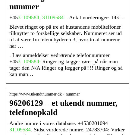
nummer
+45
31109584
,
31109584
– Antal vurderinger: 14×…
Blevet ringet op på tre af hustandens mobiltelfoner
tilknyttet to forskellige selskaber. Nummeret ser ud
til at være fra teleudbyderen 3, hvor to af numrene
har …
. Læs anmeldelser vedrørende telefonnummer
+45
31109584
: Ringer og lægger røret på når man
tager den N/A Ringer og lægger på!!!! Ringer og så
kan man…
https://www.ukendtnummer.dk › nummer
96206129 – et ukendt nummer,
telefonopkald
Andre numre i vores database. +4530201094
31109584
. Sidst vurderede numre. 24783704: Virker