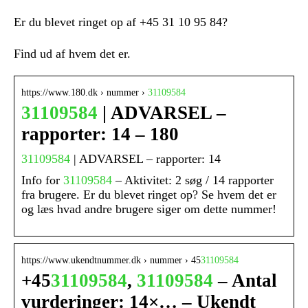
Er du blevet ringet op af +45 31 10 95 84?
Find ud af hvem det er.
https://www.180.dk › nummer ›
31109584
31109584
| ADVARSEL –
rapporter: 14 – 180
31109584
| ADVARSEL – rapporter: 14
Info for
31109584
– Aktivitet: 2 søg / 14 rapporter
fra brugere. Er du blevet ringet op? Se hvem det er
og læs hvad andre brugere siger om dette nummer!
https://www.ukendtnummer.dk › nummer › 45
31109584
+45
31109584
,
31109584
– Antal
vurderinger: 14×… – Ukendt