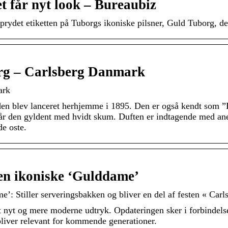
t får nyt look – Bureaubiz
ydet etiketten på Tuborgs ikoniske pilsner, Guld Tuborg, de
rg – Carlsberg Danmark
ark
og den blev lanceret herhjemme i 1895. Den er også kendt so
står den gyldent med hvidt skum. Duften er indtagende med ane
de oste.
en ikoniske ‘Gulddame’
: Stiller serveringsbakken og bliver en del af festen « Car
 nyt og mere moderne udtryk. Opdateringen sker i forbindels
rbliver relevant for kommende generationer.