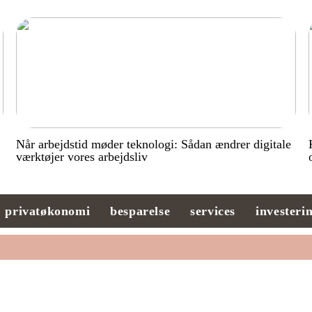
Når arbejdstid møder teknologi: Sådan ændrer digitale
værktøjer vores arbejdsliv
privatøkonomi
besparelse
services
investeri