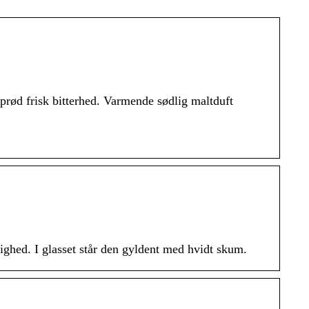
rød frisk bitterhed. Varmende sødlig maltduft
hed. I glasset står den gyldent med hvidt skum.