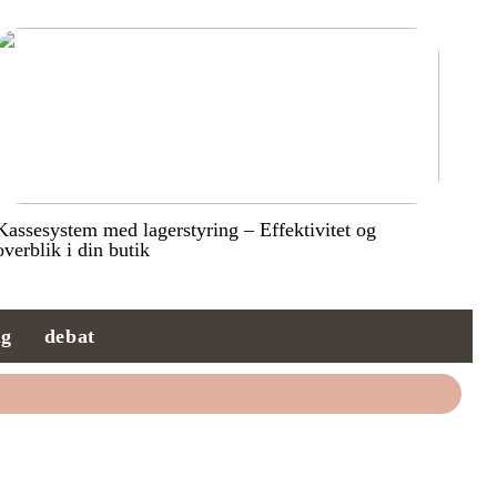
Kassesystem med lagerstyring – Effektivitet og
overblik i din butik
ng
debat