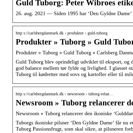
Guld Tuborg: Peter Wibroes etike
26. aug. 2021 — Siden 1995 har ‘Den Gyldne Dame’ pr
http s://carlsbergdanmark.dk › produkter › guld-tuborg
Produkter » Tuborg » Guld Tubo
Produkter » Tuborg » Guld Tuborg « Carlsberg Danm
Guld Tuborg blev oprindeligt udviklet til eksport, 
god balance mellem tør fylde og livlighed. I glasset 
Tuborg til kødretter med sovs og kartofler eller til mil
http s://carlsbergdanmark.dk › newsroom › tuborg-relan…
Newsroom » Tuborg relancerer d
Newsroom » Tuborg relancerer den ikoniske ‘Gulddame’
Tuborgs ikoniske pilsner ‘Den Gyldne Dame’ får nu et
Tuborg Passionsfrugt, som skal sikre, at pilsneren fo