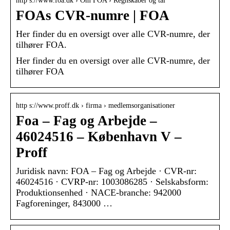
http s://www.foa.dk › Om FOA › Regnskaber og tal
FOAs CVR-numre | FOA
Her finder du en oversigt over alle CVR-numre, der
tilhører FOA.
Her finder du en oversigt over alle CVR-numre, der
tilhører FOA
http s://www.proff.dk › firma › medlemsorganisationer
Foa – Fag og Arbejde –
46024516 – København V –
Proff
Juridisk navn: FOA – Fag og Arbejde · CVR-nr:
46024516 · CVRP-nr: 1003086285 · Selskabsform:
Produktionsenhed · NACE-branche: 942000
Fagforeninger, 843000 …