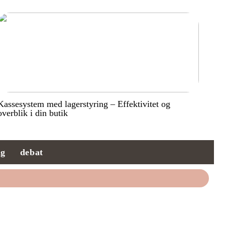
Kassesystem med lagerstyring – Effektivitet og
overblik i din butik
ng
debat