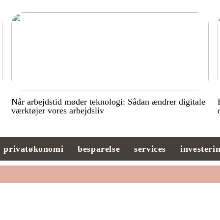
Når arbejdstid møder teknologi: Sådan ændrer digitale
værktøjer vores arbejdsliv
privatøkonomi
besparelse
services
investeri